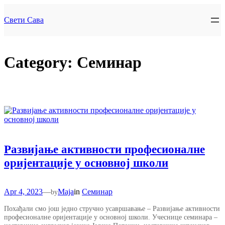
Skip
to
Свети Сава
content
Category:
Семинар
Развијање активности професионалне
оријентације у основној школи
Apr 4, 2023
—
Maja
in
Семинар
by
Похађали смо још једно стручно усавршавање – Развијање активности
професионалне оријентације у основној школи. Учеснице семинара –