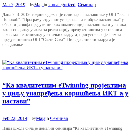
Mar 7, 2019
—
Maja
in
Uncategorized
, 
Семинар
by
Дана 7. 3. 2019. године одржан је семинар за наставнике у ОШ “Јован
Поповић”. “Програму стручног усавршавања и обуке наставника” у
области развоја предузетничких компетенција наставника и ученика,
као и стварању услова за реализацију предузетништва у основним
школама, те оснивању ученичких задруга, присуствовао је Тим за
предузетништво ОШ “Свети Сава”. Циљ делатности задруга је
овладавање…
“Ка квалитетним eTwinning пројектима
у циљу унапређења коришћења ИКТ-а у
настави”
Feb 22, 2019
—
Maja
in
Семинар
by
Наша школа била је домаћин семинара “Ка квалитетним eTwinning