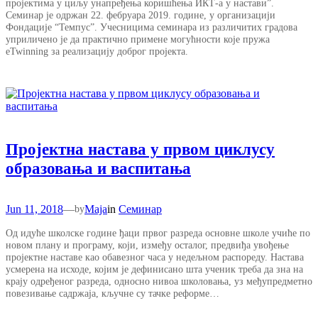
пројектима у циљу унапређења коришћења ИКТ-а у настави”.
Семинар је одржан 22. фебруара 2019. године, у организацији
Фондације “Темпус”. Учесницима семинара из различитих градова
уприличено је да практично примене могућности које пружа
eTwinning за реализацију доброг пројекта.
Пројектна настава у првом циклусу
образовања и васпитања
Jun 11, 2018
—
Maja
in
Семинар
by
Од идуће школске године ђаци првог разреда основне школе учиће по
новом плану и програму, који, између осталог, предвиђа увођење
пројектне наставе као обавезног часа у недељном распореду. Настава
усмерена на исходе, којим је дефинисано шта ученик треба да зна на
крају одређеног разреда, односно нивоа школовања, уз међупредметно
повезивање садржаја, кључне су тачке реформе…