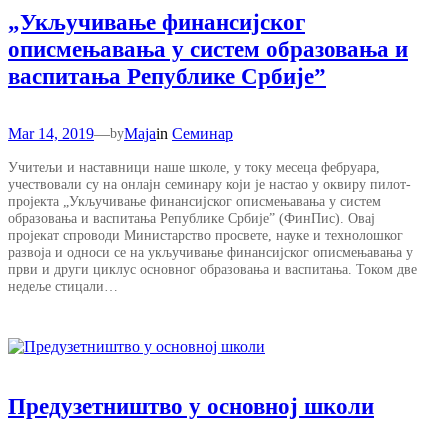
„Укључивање финансијског
описмењавања у систем образовања и
васпитања Републике Србије”
Mar 14, 2019
—
Maja
in
Семинар
by
Учитељи и наставници наше школе, у току месеца фебруара,
учествовали су на онлајн семинару који је настао у оквиру пилот-
пројекта „Укључивање финансијског описмењавања у систем
образовања и васпитања Републике Србије” (ФинПис). Овај
пројекат спроводи Министарство просвете, науке и технолошког
развоја и односи се на укључивање финансијског описмењавања у
први и други циклус основног образовања и васпитања. Током две
недеље стицали…
Предузетништво у основној школи