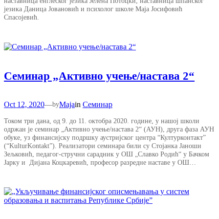
наставница енглеског језика Јелена Потоцки, наставница шпанског
језика Даница Јовановић и психолог школе Маја Јосифовић
Спасојевић.
Семинар „Активно учење/настава 2“
Oct 12, 2020
—
Maja
in
Семинар
by
Током три дана, oд 9. до 11. октобра 2020. године, у нашој школи
одржан је семинар „Активно учење/настава 2“ (АУН), друга фаза АУН
обуке, уз финансијску подршку аустријског центра “Културконтакт”
(“KulturKontakt”). Реализатори семинара били су Стојанка Јаноши
Зељковић, педагог-стручни сарадник у ОШ „Славко Родић“ у Бачком
Јарку и Дијана Коцкаревић, професор разредне наставе у ОШ…