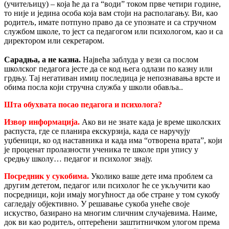
(учитељицу) – која ће да га “води” током прве четири године,
то није и једина особа која вам стоји на располагању. Ви, као
родитељ, имате потпуно право да се упознате и са стручном
службом школе, то јест са педагогом или психологом, као и са
директором или секретаром.
Сарадња, а не казна.
Највећа заблуда у вези са послом
школског педагога јесте да се код њега одлази по казну или
грдњу. Тај негативан имиџ последица је непознавања врсте и
обима посла који стручна служба у школи обавља..
Шта обухвата посао педагога и психолога?
Извор информација.
Ако ви не знате када је време школских
распуста, где се планира екскурзија, када се наручују
уџбеници, ко од наставника и када има “отворена врата”, који
је проценат пролазности ученика те школе при упису у
средњу школу… педагог и психолог знају.
Посредник у сукобима.
Уколико ваше дете има проблем са
другим дететом, педагог или психолог ће се укључити као
посредници, који имају могућност да обе стране у том сукобу
сагледају објективно. У решавање сукоба унеће своје
искуство, базирано на многим сличним случајевима. Наиме,
док ви као родитељ, оптерећени заштитничком улогом према