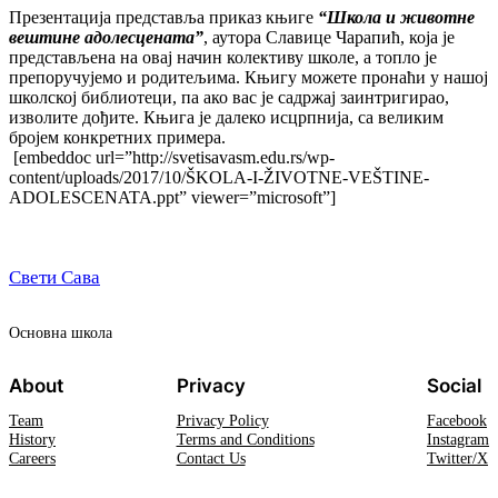
Презентација представља приказ књиге
“Школа и животне
вештине адолесцената”
, аутора Славице Чарапић, која је
представљена на овај начин колективу школе, а топло је
препоручујемо и родитељима. Књигу можете пронаћи у нашој
школској библиотеци, па ако вас је садржај заинтригирао,
изволите дођите. Књига је далеко исцрпнија, са великим
бројем конкретних примера.
[embeddoc url=”http://svetisavasm.edu.rs/wp-
content/uploads/2017/10/ŠKOLA-I-ŽIVOTNE-VEŠTINE-
ADOLESCENATA.ppt” viewer=”microsoft”]
Свети Сава
Oсновна школа
About
Privacy
Social
Team
Privacy Policy
Facebook
History
Terms and Conditions
Instagram
Careers
Contact Us
Twitter/X