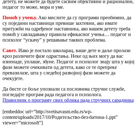
детету, не можете да будете сасвим објективни и рационални,
педагог то може, мора и уме.
Помоћ у учењу.
Ако мислите да су програми преобимни, да
су поједини наставници превише захтевни, ако имате
притужби на одређеног наставника, ако вашем детету треба
помоћ у савладавању правила ефикасног учења… педагог и
психолог “ускачу” у решавање таквих проблема.
Савет.
Иако је постало школарац, ваше дете и даље пролази
кроз различите фазе одрастања. Неке од њих могу да вас
изненаде, уплаше, збуне. Педагог и психолог знају шта у којој
фази можете очекивати од детета, како се те препреке
превазилазе, шта у следећој развојној фази можете да
очекујете.
Да бисте се боље упознали са пословима стручне службе,
погледајте програм рада педагога и психолога.
Правилник о програму свих облика рада стручних сарадника
[embeddoc url=”http://svetisavasm.edu.rs/wp-
content/uploads/2017/10/Родитељство-без-батина-1.ppt”
viewer=”microsoft”]