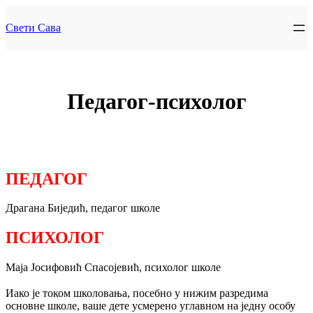
Skip
to
Свети Сава
content
Педагог-психолог
ПЕДАГОГ
Драгана Биједић, педагог школе
ПСИХОЛОГ
Маја Јосифовић Спасојевић, психолог школе
Иако је током школовања, посебно у нижим разредима
основне школе, ваше дете усмерено углавном на једну особу