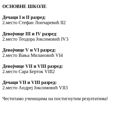
ОСНОВНЕ ШКОЛЕ
Дечаци I и II разред
:
2.место Стефан Лончаревић II2
Девојчице III и IV разред
:
2.место Теодора Јоксимовић IV3
Девојчице V и VI разред:
2.место Вања Милановић VI4
Девојчице VII и VIII разред:
2.место Сара Берток VIII2
Дечаци VII и VIII разред:
2.место Андреј Јоксимовић VII3
Честитамо ученицима на постигнутим резултатима!