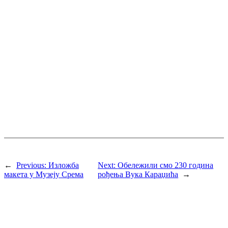
←
Previous:
Изложба
Next:
Обележили смо 230 година
макета у Музеју Срема
рођења Вука Караџића
→