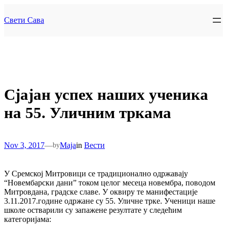
Skip
to
Свети Сава
content
Сјајан успех наших ученика
на 55. Уличним тркама
Nov 3, 2017
—
Maja
in
Вести
by
У Сремској Митровици се традиционално одржавају
“Новембарски дани” током целог месеца новембра, поводом
Митровдана, градске славе. У оквиру те манифестације
3.11.2017.године одржане су 55. Уличне трке. Ученици наше
школе остварили су запажене резултате у следећим
категоријама: