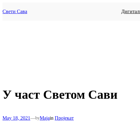
Skip
to
Свети Сава
Дигитал
content
У част Светом Сави
May 18, 2021
—
Maja
in
Пројекат
by