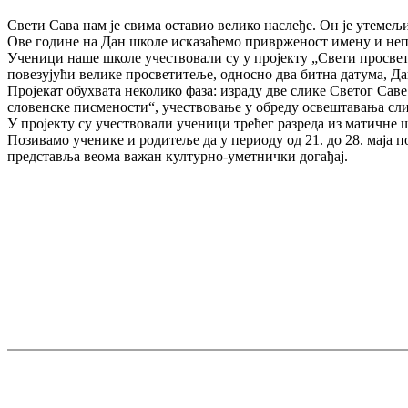
Свети Сава нам је свима оставио велико наслеђе. Он је утемељ
Ове године на Дан школе исказаћемо приврженост имену и неп
Ученици наше школе учествовали су у пројекту „Свети просвети
повезујући велике просветитеље, односно два битна датума, Дан
Пројекат обухвата неколико фаза: израду две слике Светог Сав
словенске писмености“, учествовање у обреду освештавања слик
У пројекту су учествовали ученици трећег разреда из матичне
Позивамо ученике и родитеље да у периоду од 21. до 28. маја 
представља веома важан културно-уметнички догађај.