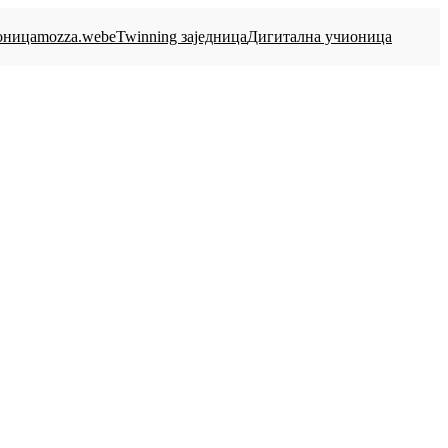
оница
mozza.web
eTwinning заједница
Дигитална учионица