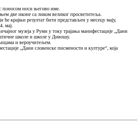
 с поносом носи његово име.
њем две иконе са ликом великог просветитеља.
и ће крајњи резултат бити представљен у месецу мају,
. мај.
вичајног музеја у Руми у току трајања манифестације „Дани
матичне школе и школе у Дивошу.
ељицама и вероучитељем.
фестације „Дани словенске писмености и културе“, која