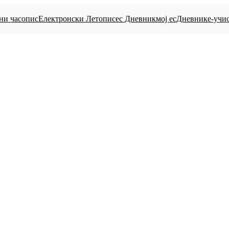
ни часопис
Електронски Летопис
eс Дневник
мој есДневник
е-учи