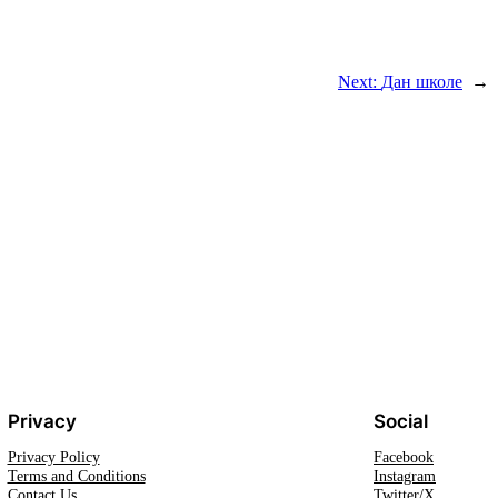
Next:
Дан школе
→
Privacy
Social
Privacy Policy
Facebook
Terms and Conditions
Instagram
Contact Us
Twitter/X