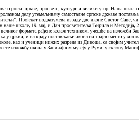
ивач српске цркве, просвете, културе и велики узор. Наша школа
ролазном делу утемељивачу самосталне српске државе поставља
тељи“. Пројекат подразумева израду две иконе Светог Саве, чиј
 наше школе, 19. мај, и Дан просветитеља Ћирила и Методија, 24
е великог формата рађене колаж техником, учешће на изложби За
а у цркви, и на крају постављање икона на трајно место у хол 
 школе, као и ученици нижих разреда из Дивоша, са својим учит
посете изложбу икона у Завичајном музеју у Руми, у склопу Мани