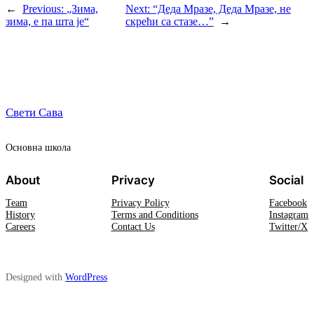
←
Previous:
„Зима,
Next:
“Деда Мразе, Деда Мразе, не
зима, е па шта је“
скрећи са стазе…”
→
Свети Сава
Oсновна школа
About
Privacy
Social
Team
Privacy Policy
Facebook
History
Terms and Conditions
Instagram
Careers
Contact Us
Twitter/X
Designed with
WordPress