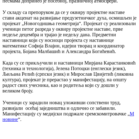
песмама допринео је посебној, празничној атмосфери.
У складу са препоруком да се у оквиру пројектне наставе
стави акценат на развијање предузетничког духа, осмишљен је
пројекат „Новогодишња геометрија“. Пројекат су реализовали
ученици петог разреда у оквиру пројектне наставе, прве
недеље децембра и трајао је недељу дана. Предметни
наставници који су носиоци пројекта су наставнице
математике Софија Влајин, идејни творац и координатор
пројекта, Бојана Малбашић и Александра Богићевић.
Када су се прикључили и наставници Мирјана Карастанковић
(техника и технологија), Јелена Потоцки (енглески језик),
Љиљана Релић (српски језик) и Мирослав Цвијетић (ликовна
култура), пројекат је прерастао у манифестацију, на општу
радост свих учесника, као и родитеља који су дошли у
великом броју.
Ученици су зарадили новац уложивши сопствени труд,
развијали осећај заједништва и одлично се забавили.
Манифестацију су медијски подржале сремскомитровачке „
М
новине
“.