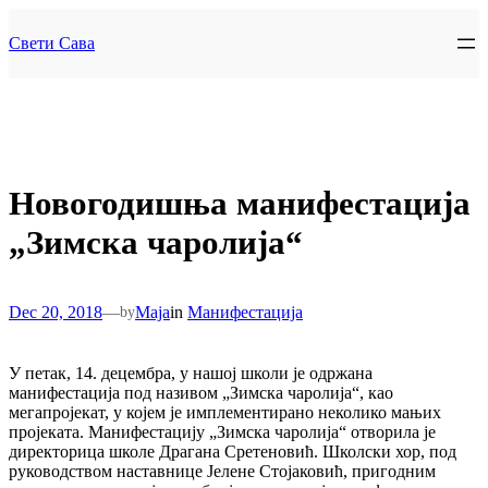
Skip
to
Свети Сава
content
Новогодишња манифестација
„Зимска чаролија“
Dec 20, 2018
—
Maja
in
Манифестација
by
У петак, 14. децембра, у нашој школи је одржана
манифестација под називом „Зимска чаролија“, као
мегапројекат, у којем је имплементирано неколико мањих
пројеката. Манифестацију „Зимска чаролија“ отворила је
директорица школе Драгана Сретеновић. Школски хор, под
руководством наставнице Јелене Стојаковић, пригодним