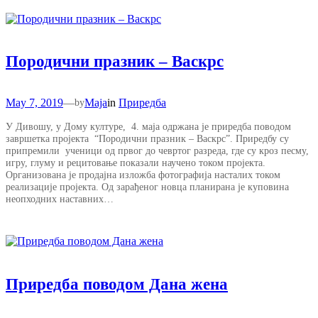
Породични празник – Васкрс
May 7, 2019
—
Maja
in
Приредба
by
У Дивошу, у Дому културе, 4. маја одржана је приредба поводом
завршетка пројекта “Породични празник – Васкрс”. Приредбу су
припремили ученици од првог до чевртог разреда, где су кроз песму,
игру, глуму и рецитовање показали научено током пројекта.
Организована је продајна изложба фотографија насталих током
реализације пројекта. Од зарађеног новца планирана је куповина
неопходних наставних…
Приредба поводом Дана жена