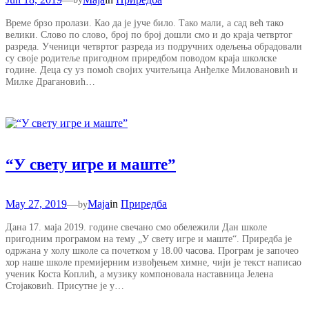
Време брзо пролази. Као да је јуче било. Тако мали, а сад већ тако
велики. Слово по слово, број по број дошли смо и до краја четвртог
разреда. Ученици четвртог разреда из подручних одељења обрадовали
су своје родитеље пригодном приредбом поводом краја школске
године. Деца су уз помоћ својих учитељица Анђелке Миловановић и
Милке Драгановић…
“У свету игре и маште”
May 27, 2019
—
Maja
in
Приредба
by
Дана 17. маја 2019. године свечано смо обележили Дан школе
пригодним програмом на тему „У свету игре и маште“. Приредба је
одржана у холу школе са почетком у 18.00 часова. Програм је започео
хор наше школе премијерним извођењем химне, чији је текст написао
ученик Коста Коплић, а музику компоновала наставница Јелена
Стојаковић. Присутне је у…