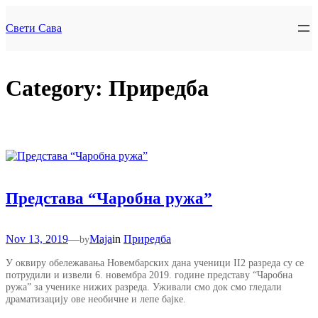
Skip
to
Свети Сава
content
Category:
Приредба
Представа “Чаробна ружа”
Nov 13, 2019
—
Maja
in
Приредба
by
У оквиру обележавања Новембарских дана ученици II2 разреда су се
потрудили и извели 6. новембра 2019. године представу “Чаробна
ружа” за ученике нижих разреда. Уживали смо док смо гледали
драматизацију ове необичне и лепе бајке.