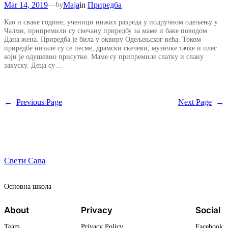
Mar 14, 2019
—
Maja
in
Приредба
by
Као и сваке године, ученици нижих разреда у подручном одељењу у
Чалми, припремили су свечану приредбу за маме и баке поводом
Дана жена. Приредба је била у оквиру Одељењског већа. Током
приредбе низале су се песме, драмски скечеви, музичке тачке и плес
који је одушевио присутне. Маме су припремиле слатку и слану
закуску. Деца су…
←
Previous Page
Next Page
→
Свети Сава
Oсновна школа
About
Privacy
Social
Team
Privacy Policy
Facebook