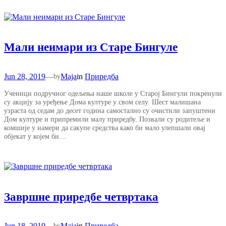
Мали неимари из Старе Бингуле
Jun 28, 2019
—
Maja
in
Приредба
by
Ученици подручног одељења наше школе у Старој Бингули покренули
су акцију за уређење Дома културе у свом селу. Шест малишана
узраста од седам до десет година самостално су очистили запуштени
Дом културе и припремили малу приредбу. Позвали су родитеље и
комшије у намери да сакупе средства како би мало улепшали овај
објекат у којем би…
Завршне приредбе четвртака
Jun 18, 2019
—
Maja
in
Приредба
by