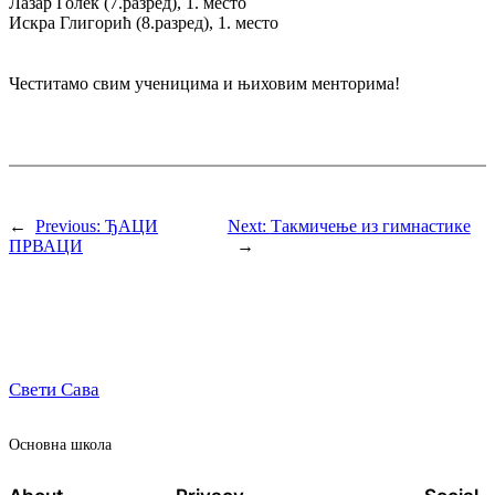
Лазар Голек (7.разред), 1. место
Искра Глигорић (8.разред), 1. место
Честитамо свим ученицима и њиховим менторима!
←
Previous:
ЂАЦИ
Next:
Такмичење из гимнастике
ПРВАЦИ
→
Свети Сава
Oсновна школа