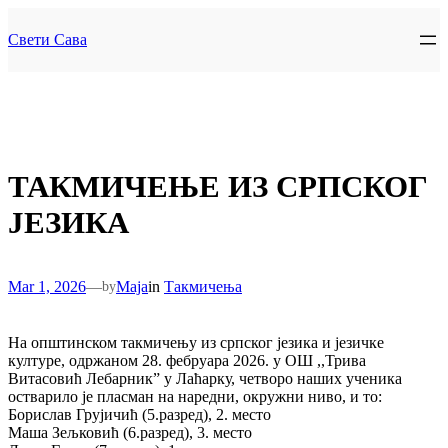
Skip
to
Свети Сава
content
ТАКМИЧЕЊЕ ИЗ СРПСКОГ
ЈЕЗИКА
Mar 1, 2026
—
Maja
in
Такмичења
by
На општинском такмичењу из српског језика и језичке
културе, одржаном 28. фебруара 2026. у ОШ ,,Трива
Витасовић Лебарник” у Лаћарку, четворо наших ученика
остварило је пласман на наредни, окружни ниво, и то:
Борислав Грујичић (5.разред), 2. место
Маша Зељковић (6.разред), 3. место