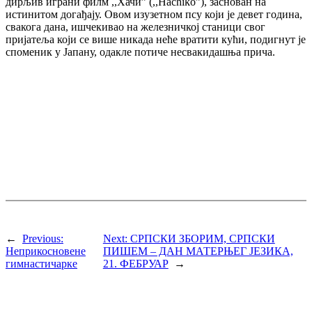
дирљив играни филм ,,Хачи” (,,Hachiko”), заснован на
истинитом догађају. Овом изузетном псу који је девет година,
свакога дана, ишчекивао на железничкој станици свог
пријатеља који се више никада неће вратити кући, подигнут је
споменик у Јапану, одакле потиче несвакидашња прича.
←
Previous:
Next:
СРПСКИ ЗБОРИМ, СРПСКИ
Неприкосновене
ПИШЕМ – ДАН МАТЕРЊЕГ ЈЕЗИКА,
гимнастичарке
21. ФЕБРУАР
→