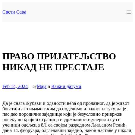
Skip
to
Свети Сава
content
ПРАВО ПРИЈАТЕЉСТВО
НИКАД НЕ ПРЕСТАЈЕ
Feb 14, 2024
—
Maja
in
Важни датуми
by
Да је снага љубави и оданости већа од пролазног, да је живот
богатији ако имамо с ким да поделимо и радост и тугу, да је
пас део породичне заједнице који је безусловно привржен
човеку до крајњих граница издржљивости,уверили су се
ученици одељења 8/1 са својом разредном Љиљаном Релић,
дана 14. фебруара, одгледавши заједно, након наставе у школи,