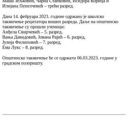
Маша Зељковић, Чарна Станковић, Исидора Корица и
Илијана Пепелчевић – трећи разред.
Дана 14. фебруара 2023. године одржано је школско
такмичење рецитатора виших разреда. Даље на општинско
такмичење су прошли ученици:
Анђела Свирчевић – 5. разред,
Вања Давидовић, Јована Рајић – 6. разред,
Јулија Филиповић – 7. разред,
Ема Лукс – 8. разред.
Општинско такмичење ће се одржати 06.03.2023. године у
градском позоришту.