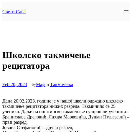
Skip
to
Свети Сава
content
Школско такмичење
рецитатора
Feb 20, 2023
—
Maja
in
Такмичења
by
Дана 20.02.2023. године је у нашој школи одржано школско
такмичење рецитатора нижих разреда. Такмичило се 25
ученика. Даље на општинско такмичење су прошли ученици :
Бранислава Драговић, Лазара Марковића, Душан Пуљезевић –
први разред,
Јована Стефановић – други разред,