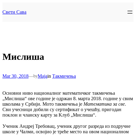
Skip
to
Свети Сава
content
Мислиша
Mar 30, 2018
—
Maja
in
Такмичења
by
Oсновни ниво националног математичког такмичењa
„Мислиша“ ове године је одржан 8. марта 2018. године у свим
школама у Србији. Мото такмичења је
Математика за све
.
Сви учесници добили су сертификат о учешћу, пригодан
поклон и чланску карту за Kлуб „Мислиша“.
Ученик Андреј Требовац, ученик другог разреда из подручне
школе у Чалми, освојио је треће место на овом националном