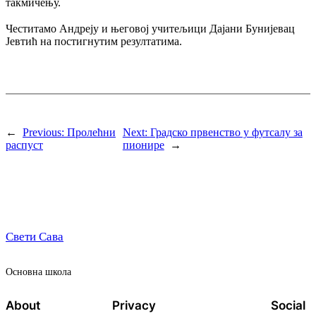
такмичењу.
Честитамо Андреју и његовој учитељици Дајани Бунијевац
Јевтић на постигнутим резултатима.
←
Previous:
Пролећни
Next:
Градско првенство у футсалу за
распуст
пионире
→
Свети Сава
Oсновна школа
About
Privacy
Social