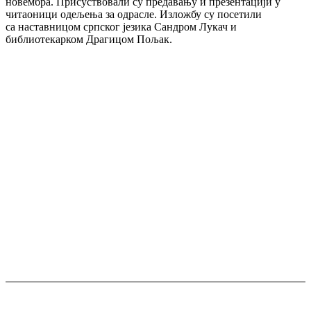
новембра. Присуствовали су предавању и презентацији у
читаоници одељења за одрасле. Изложбу су посетили
са наставницом српског језика Сандром Лукач и
библиотекарком Драгицом Пољак.