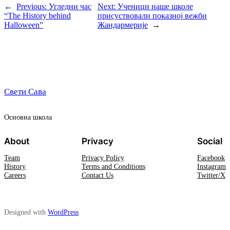
←
Previous:
Угледни час
Next:
Ученици наше школе
“The History behind
присуствовали показној вежби
Halloween”
Жандармерије
→
Свети Сава
Oсновна школа
About
Privacy
Social
Team
Privacy Policy
Facebook
History
Terms and Conditions
Instagram
Careers
Contact Us
Twitter/X
Designed with
WordPress