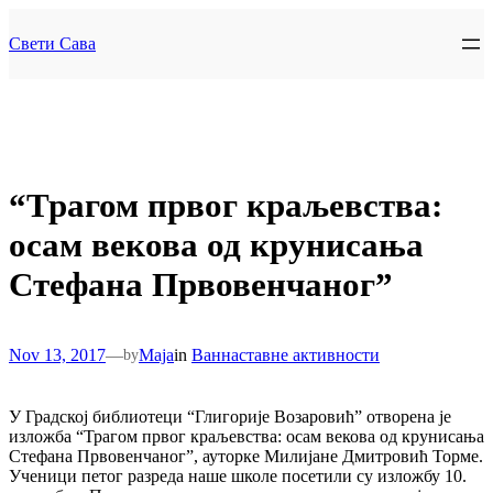
Skip
to
Свети Сава
content
“Трагом првог краљевства:
осам векова од крунисања
Стефана Првовенчаног”
Nov 13, 2017
—
Maja
in
Ваннаставне активности
by
У Градској библиотеци “Глигорије Возаровић” отворена је
изложба “Трагом првог краљевства: осам векова од крунисања
Стефана Првовенчаног”, ауторке Милијане Дмитровић Торме.
Ученици петог разреда наше школе посетили су изложбу 10.