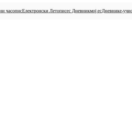
ни часопис
Електронски Летопис
eс Дневник
мој есДневник
е-учи