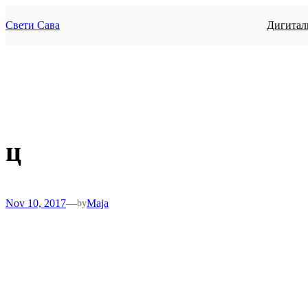
Skip
to
Свети Сава
Дигитал
content
ц
Nov 10, 2017
—
Maja
by