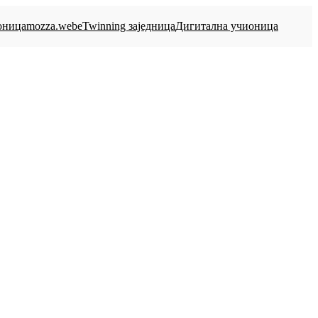
оница
mozza.web
eTwinning заједница
Дигитална учионица