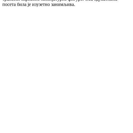
посета била је изузетно занимљива.