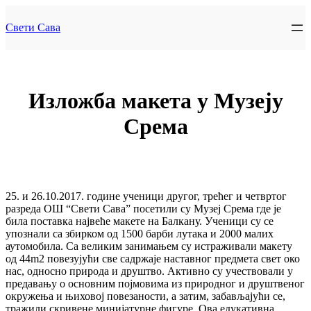
Skip
to
Свети Сава
content
Изложба макета у Музеју
Срема
25. и 26.10.2017. године ученици другог, трећег и четвртог
разреда ОШ “Свети Сава” посетили су Музеј Срема где је
била поставка највеће макете на Балкану. Ученици су се
упознали са збирком од 1500 барби лутака и 2000 малих
аутомобила. Са великим занимањем су истраживали макету
од 44m2 повезујући све садржаје наставног предмета свет око
нас, односно природа и друштво. Активно су учествовали у
предавању о основним појмовима из природног и друштвеног
окружења и њиховој повезаности, а затим, забављајући се,
тражили скривене минијатурне фигуре. Ова едукативна