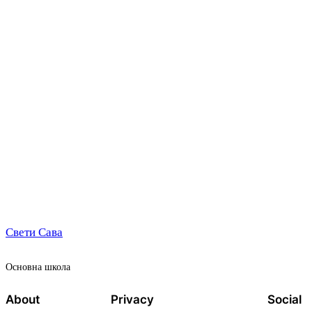
Свети Сава
Oсновна школа
About
Privacy
Social
Team
Privacy Policy
Facebook
History
Terms and Conditions
Instagram
Careers
Contact Us
Twitter/X
Designed with
WordPress