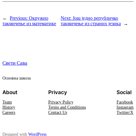
←
Previous:
Окружно
Next:
Још једно републичко
такмичење из математике
такмичење из страних језика
→
Свети Сава
Oсновна школа
About
Privacy
Social
Team
Privacy Policy
Facebook
History
Terms and Conditions
Instagram
Careers
Contact Us
Twitter/X
Designed with
WordPress