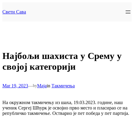
Skip
to
Свети Сава
content
Најбољи шахиста у Срему у
својој категорији
Mar 19, 2023
—
Maja
in
Такмичења
by
На окружном такмичењу из шаха, 19.03.2023. године, наш
ученик Сергеј Шћурк је освојио прво место и пласирао се на
републичко такмичење. Остварио је пет победа у пет партија.