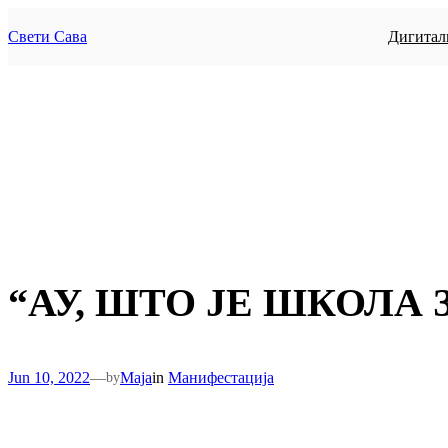
Skip
to
Свети Сава
Дигитал
content
“АУ, ШТО ЈЕ ШКОЛА 
Jun 10, 2022
—
Maja
in
Манифестација
by