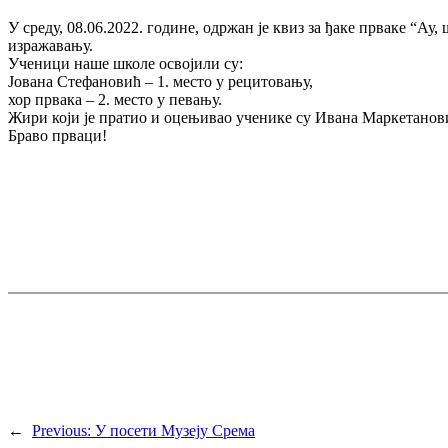
У среду, 08.06.2022. године, одржан је квиз за ђаке прваке “А
изражавању.
Ученици наше школе освојили су:
Јована Стефановић – 1. место у рецитовању,
хор првака – 2. место у певању.
Жири који је пратио и оцењивао ученике су Ивана Маркетанов
Браво прваци!
←
Previous:
У посети Музеју Срема