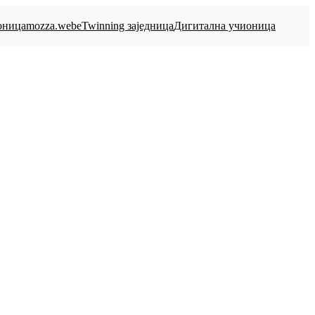
оница
mozza.web
eTwinning заједница
Дигитална учионица