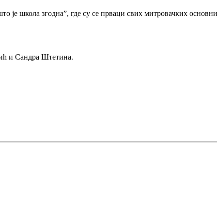
у, што је школа згодна”, где су се прваци свих митровачких осн
ић и Сандра Штетина.