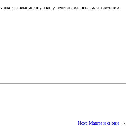
овних школа такмичили у знању, вештинама, певању и ликовном
Next:
Машта и снови
→