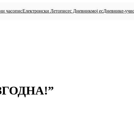
ни часопис
Електронски Летопис
eс Дневник
мој есДневник
е-учи
ЗГОДНА!”