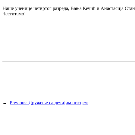
Наше ученице четвртог разреда, Вања Кечић и Анастасија Станк
Честитамо!
←
Previous:
Дружење са дечијим писцем