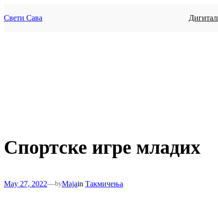
Skip
to
Свети Сава
Дигитал
content
Спортске игре младих
May 27, 2022
—
Maja
in
Такмичења
by