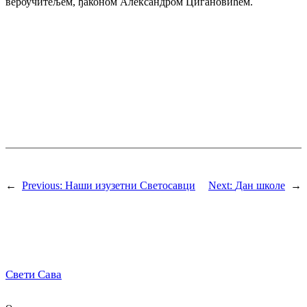
вероучитељeм, ђаконом Александром Цигановићем.
←
Previous:
Наши изузетни Светосавци
Next:
Дан школе
→
Свети Сава