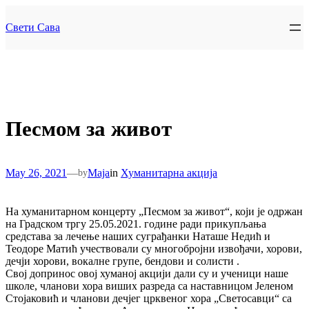
Skip
to
Свети Сава
content
Песмом за живот
May 26, 2021
—
Maja
in
Хуманитарна акција
by
На хуманитарном концерту „Песмом за живот“, који је одржан
на Градском тргу 25.05.2021. године ради прикупљања
средстава за лечење наших суграђанки Наташе Недић и
Теодоре Матић учествовали су многобројни извођачи, хорови,
дечји хорови, вокалне групе, бендови и солисти .
Свој допринос овој хуманој акцији дали су и ученици наше
школе, чланови хора виших разреда са наставницом Јеленом
Стојаковић и чланови дечјег црквеног хора „Светосавци“ са