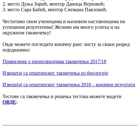
2. место Дуња Зорић, ментор Даница Вејновић;
3. место Сара Бабић, ментор Снежана Павловић.
Честитамо свим ученицима и њиховим наставницима на
успешним резултатима! Желимо им много успеха и на
окружном такмичењу!
Овде можете погледати коначну ранг листу за сваки разред
појединачно:
Правилник о пропозицијама такмичења 2017/18
Извештај са општинског такмичења из биологије
Извештај са општинског такмичења 2018 – коначни резултати
Тестове са такмичења и решења тестова можете видети
ОВДЕ
: