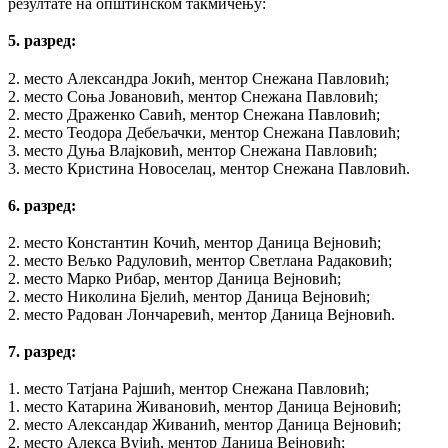
резултате на општинском такмичењу:
5. разред:
2. место Александра Јокић, ментор Снежана Павловић;
2. место Соња Јовановић, ментор Снежана Павловић;
2. место Драженко Савић, ментор Снежана Павловић;
2. место Теодора Дебељачки, ментор Снежана Павловић;
3. место Дуња Влајковић, ментор Снежана Павловић;
3. место Кристина Новоселац, ментор Снежана Павловић.
6. разред:
2. место Константин Кочић, ментор Даница Вејновић;
2. место Вељко Радуловић, ментор Светлана Радаковић;
2. место Марко Рибар, ментор Даница Вејновић;
2. место Николина Бјелић, ментор Даница Вејновић;
2. место Радован Лончаревић, ментор Даница Вејновић.
7. разред:
1. место Татјана Рајшић, ментор Снежана Павловић;
1. место Катарина Живановић, ментор Даница Вејновић;
2. место Александар Живанић, ментор Даница Вејновић;
2. место Алекса Вујић, ментор Даница Вејновић;