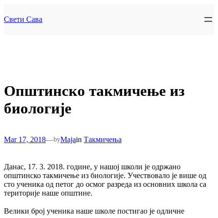
Skip
to
Свети Сава
content
Општинско такмичење из
биологије
Mar 17, 2018
—
Maja
in
Такмичења
by
Данас, 17. 3. 2018. године, у нашој школи је одржано
општинско такмичење из биологије. Учествовало је више од
сто ученика од петог до осмог разреда из основних школа са
територије наше општине.
Велики број ученика наше школе постигао је одличне