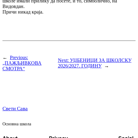
школе имали прилику да посете, и то, симболично, на
Видовдан.
Причи никад краја.
←
Previous:
Next:
УЏБЕНИЦИ ЗА ШКОЛСКУ
„ПАЖЉИВКОВА
2026/2027. ГОДИНУ
→
СМОТРА“
Свети Сава
Oсновна школа