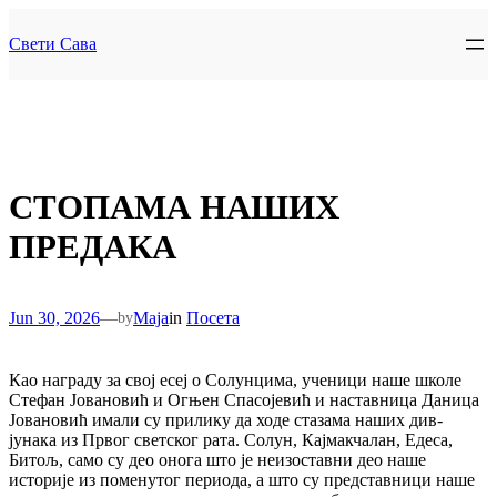
Skip
to
Свети Сава
content
СТОПАМА НАШИХ
ПРЕДАКА
Jun 30, 2026
—
Maja
in
Посета
by
Као награду за свој есеј о Солунцима, ученици наше школе
Стефан Јовановић и Огњен Спасојевић и наставница Даница
Јовановић имали су прилику да ходе стазама наших див-
јунака из Првог светског рата. Солун, Кајмакчалан, Едеса,
Битољ, само су део онога што је неизоставни део наше
историје из поменутог периода, а што су представници наше