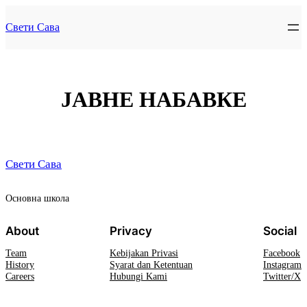
Lewati
ke
Свети Сава
konten
ЈАВНЕ НАБАВКЕ
Свети Сава
Oсновна школа
About
Privacy
Social
Team
Kebijakan Privasi
Facebook
History
Syarat dan Ketentuan
Instagram
Careers
Hubungi Kami
Twitter/X