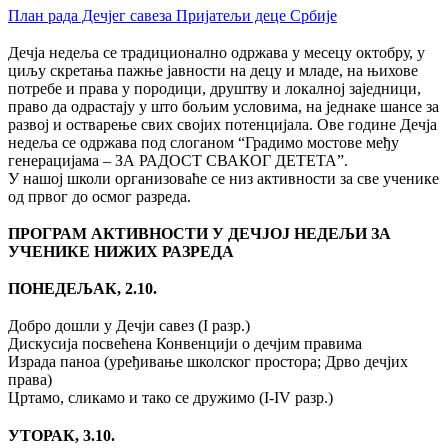
План рада Дечјег савеза Пријатељи деце Србије
Дечја недеља се традиционално одржава у месецу октобру, у
циљу скретања пажње јавности на децу и младе, на њихове
потребе и права у породици, друштву и локалној заједници,
право да одрастају у што бољим условима, на једнаке шансе за
развој и остварење свих својих потенцијала. Ове године Дечја
недеља се одржава под слоганом “Градимо мостове међу
генерацијама – ЗА РАДОСТ СВАКОГ ДЕТЕТА”.
У нашој школи организоваће се низ активности за све ученике
од првог до осмог разреда.
ПРОГРАМ АКТИВНОСТИ У ДЕЧЈОЈ НЕДЕЉИ ЗА
УЧЕНИКЕ НИЖИХ РАЗРЕДА
ПОНЕДЕЉАК, 2.10.
Добро дошли у Дечји савез (I разр.)
Дискусија посвећена Конвенцији о дечјим правима
Израда паноа (уређивање школског простора; Дрво дечјих
права)
Цртамо, сликамо и тако се дружимо (I-IV разр.)
УТОРАК, 3.10.