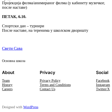
Пројекција филма/анимираног филма (у кабинету музичког,
после наставе)
ПЕТАК, 6.10.
Спортски дан – турнири
После наставе, на теренима у школском дворишту
Свети Сава
Oсновна школа
About
Privacy
Social
Team
Privacy Policy
Facebook
History
Terms and Conditions
Instagram
Careers
Contact Us
Twitter/X
Designed with
WordPress