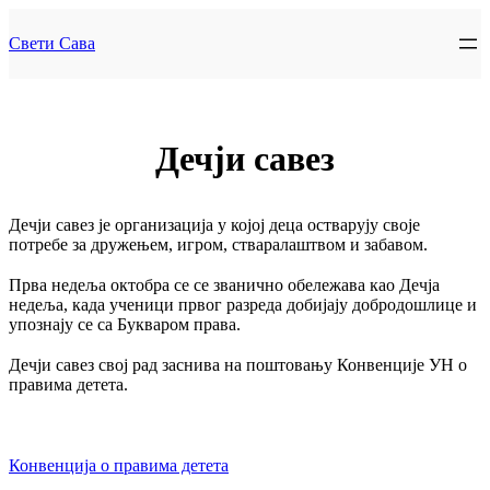
Skip
to
Свети Сава
content
Дечји савез
Дечји савез је организација у којој деца остварују своје
потребе за дружењем, игром, стваралаштвом и забавом.
Прва недеља октобра се се званично обележава као Дечја
недеља, када ученици првог разреда добијају добродошлице и
упознају се са Букваром права.
Дечји савез свој рад заснива на поштовању Конвенције УН о
правима детета.
Конвенција о правима детета