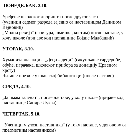
ПОНЕДЕЉАК, 2.10
.
Уређење школског дворишта после другог часа
(ученици седмог разреда заједно са наставницом Даницом
Вејновић)
„Модна ревија“ (фризура, шминка, костим) после наставе, у
холу школе (пријаве код наставнице Бојане Малбашић)
УТОРАК, 3.10.
Хуманитарна акција „Деца – деци“ (сакупљање гардеробе,
обуће, играчака, школског прибора за донацију Црвеном
крсту)
Читање поезије у школској библиотеци (после наставе)
СРЕДА, 4.10.
„Ја имам таленат“, после наставе, у холу школе (пријаве код
наставнице Сандре Лукач)
ЧЕТВРТАК, 5.10.
„Ученици у улози наставника“ (у току наставе, у договору са
предметним наставником)