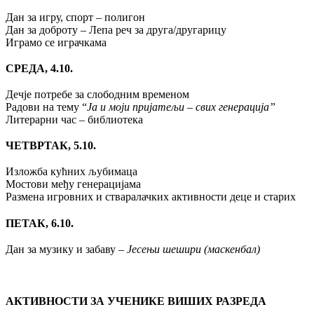
Дан за игру, спорт – полигон
Дан за доброту – Лепа реч за друга/другарицу
Играмо се играчкама
СРЕДА, 4.10.
Дечје потребе за слободним временом
Радови на тему “
Ја и моји пријатељи – свих генерација”
Литерарни час – библиотека
ЧЕТВРТАК, 5.10.
Изложба кућних љубимаца
Мостови међу генерацијама
Размена игровних и стваралачких активности деце и старих
ПЕТАК, 6.10.
Дан за музику и забаву –
Јесењи шешири (маскенбал)
АКТИВНОСТИ ЗА УЧЕНИКЕ ВИШИХ РАЗРЕДА